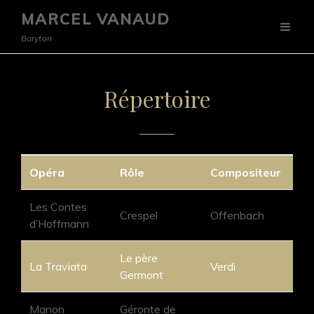
MARCEL VANAUD
Baryton
Répertoire
Opéra
Rôle
Compositeur
Les Contes
Crespel
Offenbach
d’Hoffmann
Le père
La Traviata
Verdi
Germont
Manon
Géronte de