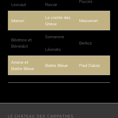
Puccini
Lescaut
Ravoir
Le comte des
Manon
Massenet
Grieux
Somarone
Bèatrice et
Berlioz
Bénédict
Léonato
Ariane et
Barbe Bleue
Paul Dukas
Barbe Bleue
LE CHÂTEAU DES CARPATHES