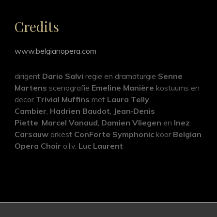
Credits
www.belgianopera.com
dirigent
Dario Salvi
regie en dramaturgie
Senne
Martens
scenografie
Emeline Manière
kostuums en
decor
Trivial Muffins
met
Laura Telly
Cambier
,
Hadrien Baudot
,
Jean‑Denis
Piette
,
Marcel Vanaud
,
Damien Vliegen
en
Inez
Carsauw
orkest
ConForte Symphonic
koor
Belgian
Opera Choir
o.l.v.
Luc Laurent