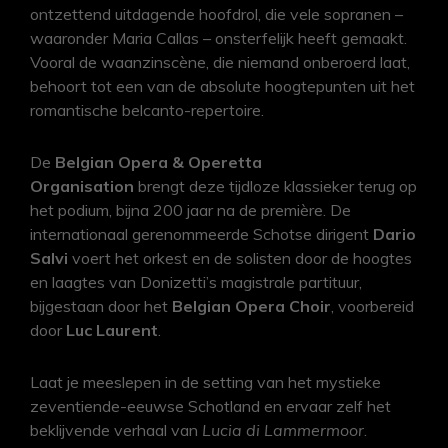
ontzettend uitdagende hoofdrol, die vele sopranen –
waaronder Maria Callas – onsterfelijk heeft gemaakt.
Vooral de waanzinscène, die niemand onberoerd laat,
behoort tot een van de absolute hoogtepunten uit het
romantische belcanto-repertoire.
De
Belgian Opera & Operetta
Organisation
brengt deze tijdloze klassieker terug op
het podium, bijna 200 jaar na de première. De
internationaal gerenommeerde Schotse dirigent
Dario
Salvi
voert het orkest en de solisten door de hoogtes
en laagtes van Donizetti’s magistrale partituur,
bijgestaan door het
Belgian Opera Choir
, voorbereid
door
Luc Laurent
.
Laat je meeslepen in de setting van het mystieke
zeventiende-eeuwse Schotland en ervaar zelf het
beklijvende verhaal van
Lucia di Lammermoor
.